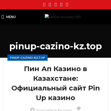
MENU
pinup-cazino-kz.top
PINUP-CAZINO-KZ.TOP
Пин Ап Казино в
Казахстане:
Официальный сайт Pin
Up казино
0
Team Vehicle Recovery