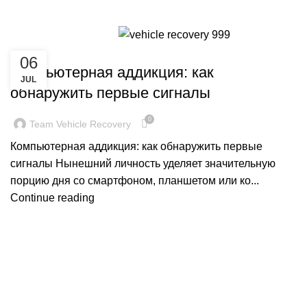
news18
Menu
NEWS18
06
Компьютерная аддикция: как
JUL
обнаружить первые сигналы
0
Team Vehicle Recovery
Компьютерная аддикция: как обнаружить первые
сигналы Нынешний личность уделяет значительную
порцию дня со смартфоном, планшетом или ко...
Continue reading