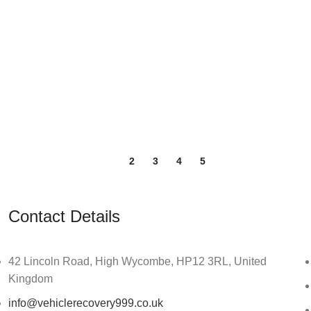
1
2
3
4
5
Contact Details
42 Lincoln Road, High Wycombe, HP12 3RL, United
Kingdom
info@vehiclerecovery999.co.uk