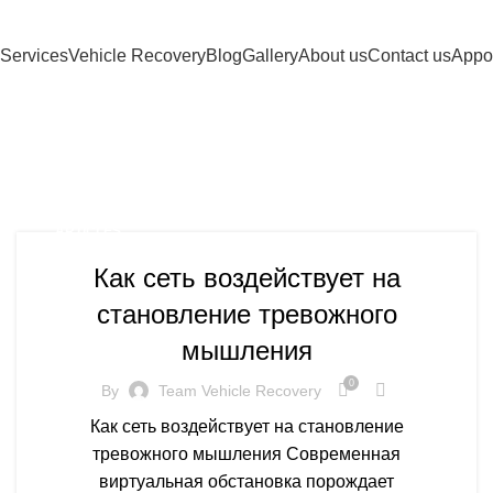
Services
Vehicle Recovery
Blog
Gallery
About us
Contact us
Appo
articles
ARTICLES
Как сеть воздействует на
становление тревожного
мышления
0
By
Team Vehicle Recovery
Как сеть воздействует на становление
тревожного мышления Современная
виртуальная обстановка порождает